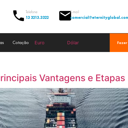
Telefone
E-mail
13 3213.3322
comercial@eternityglobal.co
as
Cotação
Euro
Dólar
Fazer
rincipais Vantagens e Etapas